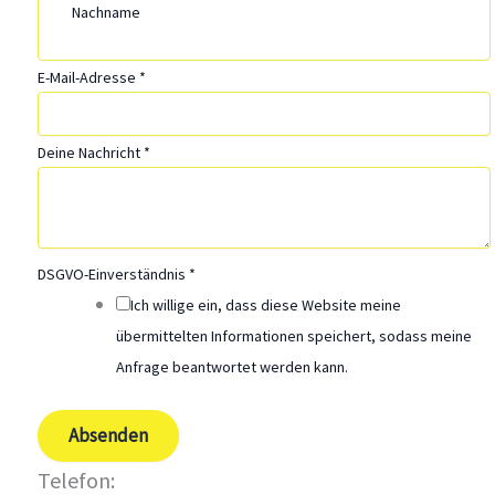
c
Nachname
h
t
E-Mail-Adresse
*
E
-
Deine Nachricht
*
M
a
i
l
DSGVO-Einverständnis
*
-
Ich willige ein, dass diese Website meine
A
übermittelten Informationen speichert, sodass meine
d
Anfrage beantwortet werden kann.
r
e
Absenden
s
s
Telefon: